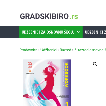
Skip
to
content
UDŽBENICI ZA OSNOVNU ŠKOLU
UDŽBENICI 
Prodavnica
›
Udžbenici
›
Razred
›
5. razred osnovne 