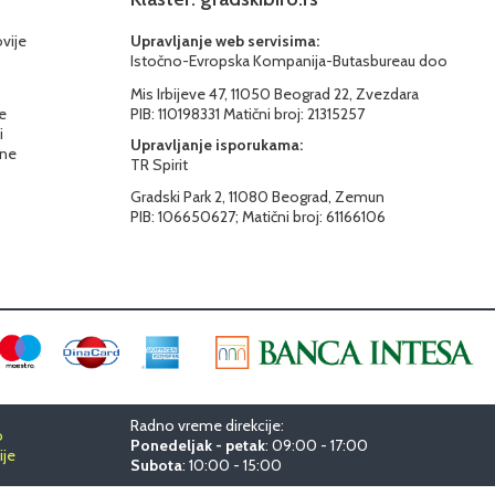
ovije
Upravljanje web servisima:
Istočno-Evropska Kompanija-Butasbureau doo
Mis Irbijeve 47, 11050 Beograd 22, Zvezdara
e
PIB: 110198331 Matični broj: 21315257
i
Upravljanje isporukama:
ine
TR Spirit
Gradski Park 2, 11080 Beograd, Zemun
PIB: 106650627; Matični broj: 61166106
Radno vreme direkcije:
o
Ponedeljak - petak
: 09:00 - 17:00
ije
Subota
: 10:00 - 15:00