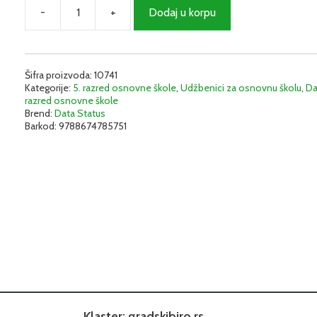
-
+
Dodaj u korpu
Engleski
jezik
5
-
Radna
Šifra proizvoda:
10741
Kategorije:
5. razred osnovne škole
,
Udžbenici za osnovnu školu
,
Da
sveska
razred osnovne škole
(Portal
Brend:
Data Status
1)
Barkod:
9788674785751
|
Data
Status
količina
Klaster: gradskibiro.rs