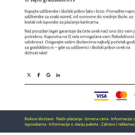
Kupujte udžbenike i školski pribor lako i brzo. Pronađite najn
udžbenike za svaki razred, od osnovne do srednje škole, uz
kratak rok isporuke za plaćanje karticama.
Naš pouzdan lager garantuje da ćete uvek naći ono što vam j
potrebno. Kupovina na 12 rata omogućava vam fleksibilnost 
udobnost. Osigurajte vašim školarcima najbolji početak god
sa gradskibiro.rs – gde su udžbenici i školski pribor uvek na
dohvat ruke!
Rokovi dostave · Način plaćanja · Izmena cena · Informacije 
isporukama · Informacije o slanju paketa · Zahtevi / reklamac