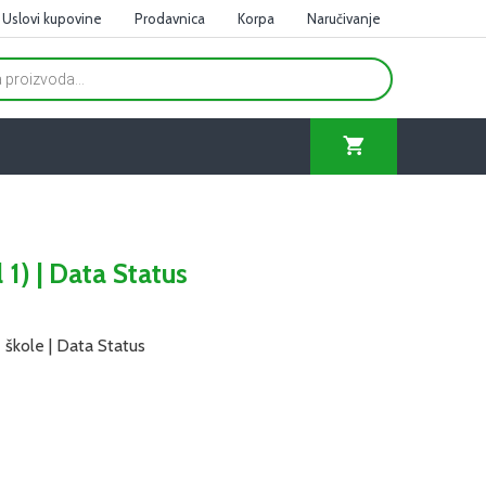
Uslovi kupovine
Prodavnica
Korpa
Naručivanje
 1) | Data Status
 škole | Data Status