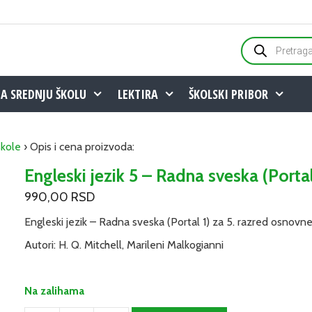
Products
search
ZA SREDNJU ŠKOLU
LEKTIRA
ŠKOLSKI PRIBOR
škole
› Opis i cena proizvoda:
Engleski jezik 5 – Radna sveska (Portal
990,00
RSD
Engleski jezik – Radna sveska (Portal 1) za 5. razred osnovne
Autori: H. Q. Mitchell, Marileni Malkogianni
Na zalihama