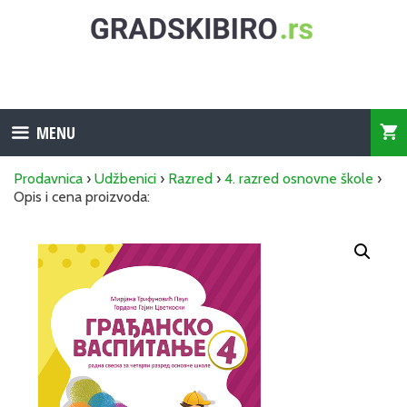
Skip
to
content
MENU
Prodavnica
›
Udžbenici
›
Razred
›
4. razred osnovne škole
›
Opis i cena proizvoda: