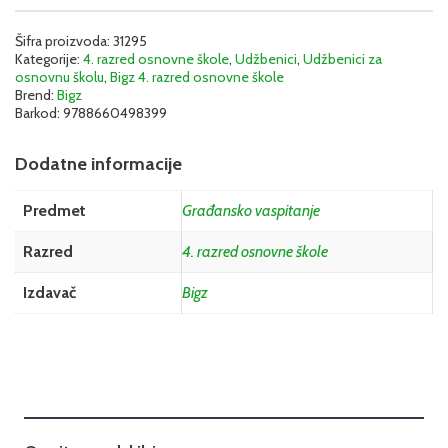
4
–
Radna
Šifra proizvoda:
31295
Kategorije:
4. razred osnovne škole
,
Udžbenici
,
Udžbenici za
sveska
osnovnu školu
,
Bigz 4. razred osnovne škole
|
Brend:
Bigz
Bigz
Barkod:
9788660498399
4GVS1
količina
Dodatne informacije
Predmet
Građansko vaspitanje
Razred
4. razred osnovne škole
Izdavač
Bigz