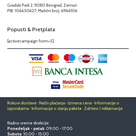
Gradski Park 2, 11080 Beograd, Zemun
PIB: 106650627; Matični broj: 61166106
Popusti & Pretplata
[activecampaign form=5]
Rokovi dostave · Način plaćanja · Izmena cena · Informacije o
isporukama · Informacije o slanju paketa · Zahtevi / reklamacije
Radno vreme direkcije:
Ponedeljak - petak
: 09:00 - 17:00
Subota
: 10:00 - 15:00