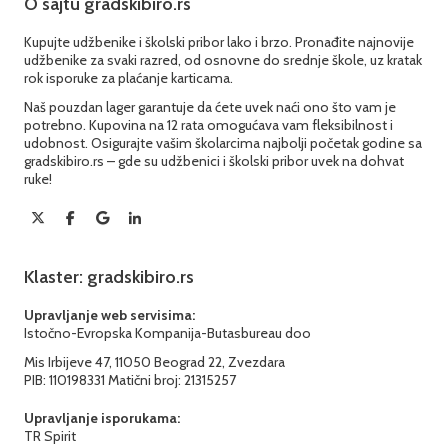
O sajtu gradskibiro.rs
Kupujte udžbenike i školski pribor lako i brzo. Pronađite najnovije
udžbenike za svaki razred, od osnovne do srednje škole, uz kratak
rok isporuke za plaćanje karticama.
Naš pouzdan lager garantuje da ćete uvek naći ono što vam je
potrebno. Kupovina na 12 rata omogućava vam fleksibilnost i
udobnost. Osigurajte vašim školarcima najbolji početak godine sa
gradskibiro.rs – gde su udžbenici i školski pribor uvek na dohvat
ruke!
Klaster: gradskibiro.rs
Upravljanje web servisima:
Istočno-Evropska Kompanija-Butasbureau doo
Mis Irbijeve 47, 11050 Beograd 22, Zvezdara
PIB: 110198331 Matični broj: 21315257
Upravljanje isporukama:
TR Spirit