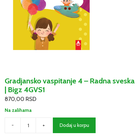
Gradjansko vaspitanje 4 – Radna sveska
| Bigz 4GVS1
870,00
RSD
Na zalihama
-
+
Dodaj u korpu
Gradjansko
vaspitanje