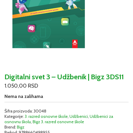
Digitalni svet 3 – Udžbenik | Bigz 3DS11
1.050,00
RSD
Nema na zalihama
Šifra proizvoda:
30048
Kategorije:
3. razred osnovne škole
,
Udžbenici
,
Udžbenici za
osnovnu školu
,
Bigz 3. razred osnovne škole
Brend:
Bigz
Barkod:
9788660498955