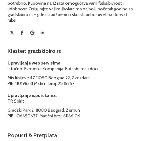
potrebno. Kupovina na 12 rata omogućava vam fleksibilnost i
udobnost. Osigurajte vašim školarcima najbolji početak godine sa
gradskibiro.rs – gde su udžbenici i školski pribor uvek na dohvat
ruke!
Klaster: gradskibiro.rs
Upravljanje web servisima:
Istočno-Evropska Kompanija-Butasbureau doo
Mis Irbijeve 47, 11050 Beograd 22, Zvezdara
PIB: 110198331 Matični broj: 21315257
Upravljanje isporukama:
TR Spirit
Gradski Park 2, 11080 Beograd, Zemun
PIB: 106650627; Matični broj: 61166106
Popusti & Pretplata