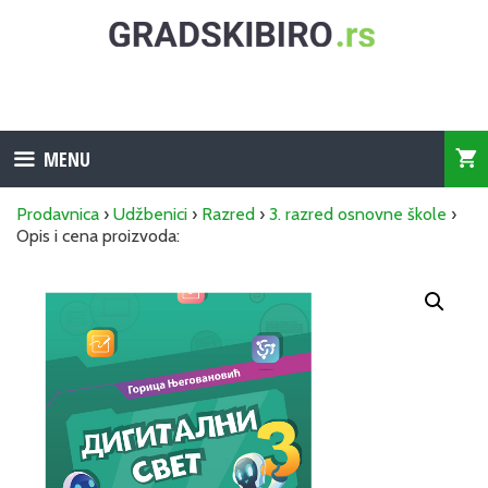
Skip
to
content
MENU
Prodavnica
›
Udžbenici
›
Razred
›
3. razred osnovne škole
›
Opis i cena proizvoda: