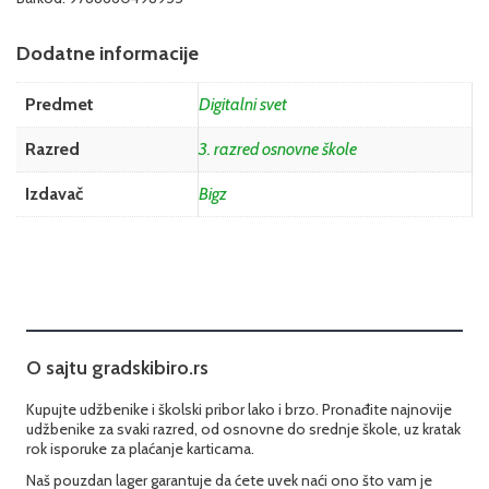
Dodatne informacije
Predmet
Digitalni svet
Razred
3. razred osnovne škole
Izdavač
Bigz
O sajtu gradskibiro.rs
Kupujte udžbenike i školski pribor lako i brzo. Pronađite najnovije
udžbenike za svaki razred, od osnovne do srednje škole, uz kratak
rok isporuke za plaćanje karticama.
Naš pouzdan lager garantuje da ćete uvek naći ono što vam je