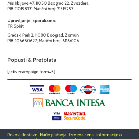
Mis Irbijeve 47, 11050 Beograd 22, Zvezdara
PIB: 110198331 Matični broj: 21315257
Upravljanje isporukama:
TR Spirit
Gradski Park 2, 11080 Beograd, Zemun
PIB: 106650627; Matični broj: 61166106
Popusti & Pretplata
[activecampaign form=5]
Rokovi dostave · Način plaćanja · Izmena cena · Informacije o