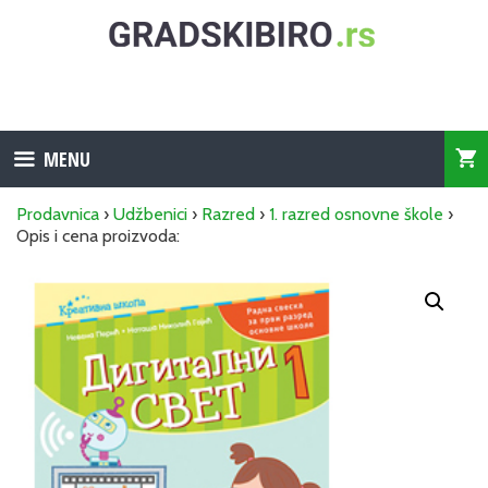
Skip
to
content
MENU
Prodavnica
›
Udžbenici
›
Razred
›
1. razred osnovne škole
›
Opis i cena proizvoda: