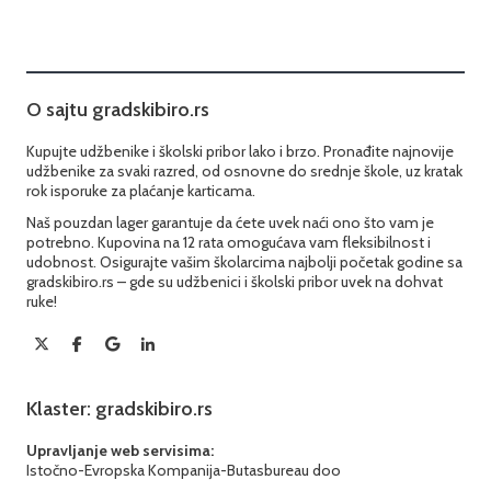
O sajtu gradskibiro.rs
Kupujte udžbenike i školski pribor lako i brzo. Pronađite najnovije
udžbenike za svaki razred, od osnovne do srednje škole, uz kratak
rok isporuke za plaćanje karticama.
Naš pouzdan lager garantuje da ćete uvek naći ono što vam je
potrebno. Kupovina na 12 rata omogućava vam fleksibilnost i
udobnost. Osigurajte vašim školarcima najbolji početak godine sa
gradskibiro.rs – gde su udžbenici i školski pribor uvek na dohvat
ruke!
Klaster: gradskibiro.rs
Upravljanje web servisima:
Istočno-Evropska Kompanija-Butasbureau doo