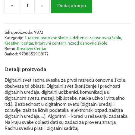
-
+
Dodaj u korpu
Digitalni
svet
1
-
Radna
Šifra proizvoda:
9872
Kategorije:
1. razred osnovne škole
,
Udžbenici za osnovnu školu
,
sveska
Kreativni centar
,
Kreativni centar 1. razred osnovne škole
|
Brend:
Kreativni Centar
Kreativni
Barkod:
9788652908172
centar
količina
Detalji proizvoda
Digitalni svet radna sveska za prvoi razredu osnovne škole,
obuhvata tri oblasti: Digitalni svet (korišćenje i prednosti
digitalnih uređaja, digitalni udžbenici, komunikacija u
digitalnom svetu, muzeji, biblioteke, nauka uživo i virtuelno
itd.), Bezbednost u digitalnom svetu (digitalni uređaji i
zdravlje, zaštita ličnih podataka, elektronski otpad, zaštita
digitalnih uređaja, …), Algoritmi – koraci u rešavanju zadataka.
Na kraju svake oblasti dati su zadaci za proveru znanja.
Radnu svesku prati i digitalni sadržaj.