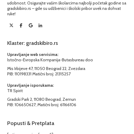
udobnost. Osigurajte vašim školarcima najbolji početak godine sa
gradskibiro.rs – gde su udžbenici i školski pribor uvek na dohvat
ruke!
Klaster: gradskibiro.rs
Upravljanje web servisima:
Istočno-Evropska Kompanija-Butasbureau doo
Mis Irbijeve 47, 11050 Beograd 22, Zvezdara
PIB: 110198331 Matični broj: 21315257
Upravljanje isporukama:
TR Spirit
Gradski Park 2, 11080 Beograd, Zemun
PIB: 106650627; Matični broj: 61166106
Popusti & Pretplata