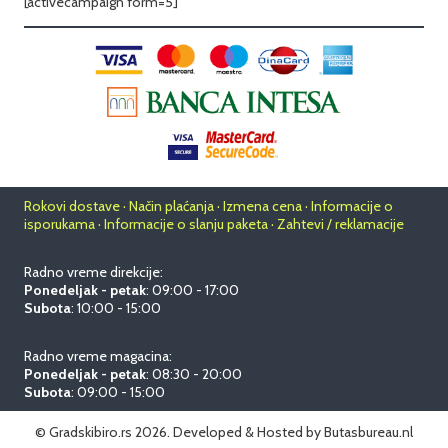
[activecampaign form=5]
Rokovi dostave · Način plaćanja · Izmena cena · Informacije o
isporukama · Informacije o slanju paketa · Zahtevi / reklamacije
Radno vreme direkcije:
Ponedeljak - petak
: 09:00 - 17:00
Subota
: 10:00 - 15:00
Radno vreme magacina:
Ponedeljak - petak
: 08:30 - 20:00
Subota
: 09:00 - 15:00
© Gradskibiro.rs 2026.
Developed & Hosted by
Butasbureau.nl