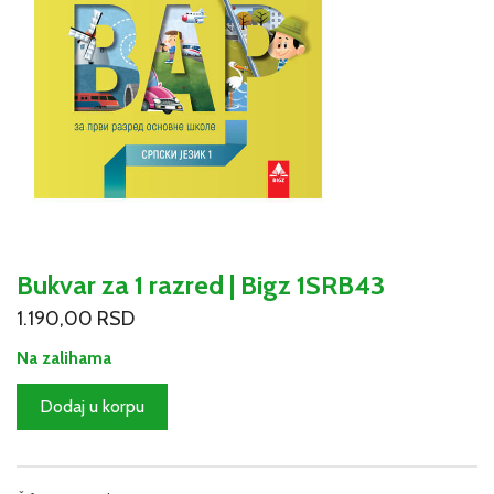
Bukvar za 1 razred | Bigz 1SRB43
1.190,00
RSD
Na zalihama
Bukvar
Dodaj u korpu
za
1
razred
|