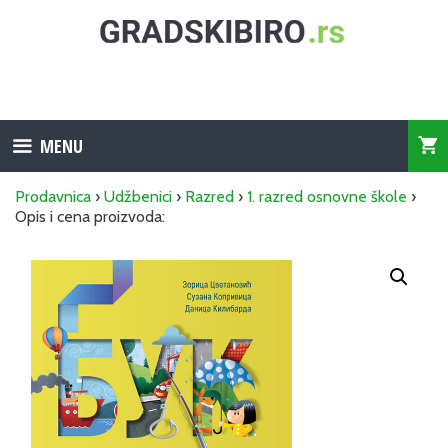
Skip
to
content
MENU
Prodavnica
›
Udžbenici
›
Razred
›
1. razred osnovne škole
›
Opis i cena proizvoda: