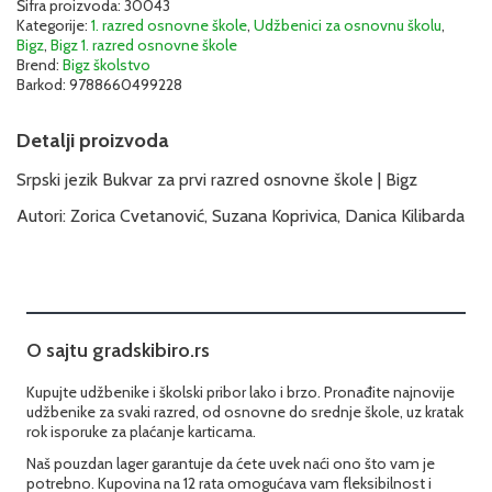
Šifra proizvoda:
30043
Bigz
Kategorije:
1. razred osnovne škole
,
Udžbenici za osnovnu školu
,
1SRB43
Bigz
,
Bigz 1. razred osnovne škole
količina
Brend:
Bigz školstvo
Barkod:
9788660499228
Detalji proizvoda
Srpski jezik Bukvar za prvi razred osnovne škole | Bigz
Autori: Zorica Cvetanović, Suzana Koprivica, Danica Kilibarda
O sajtu gradskibiro.rs
Kupujte udžbenike i školski pribor lako i brzo. Pronađite najnovije
udžbenike za svaki razred, od osnovne do srednje škole, uz kratak
rok isporuke za plaćanje karticama.
Naš pouzdan lager garantuje da ćete uvek naći ono što vam je
potrebno. Kupovina na 12 rata omogućava vam fleksibilnost i