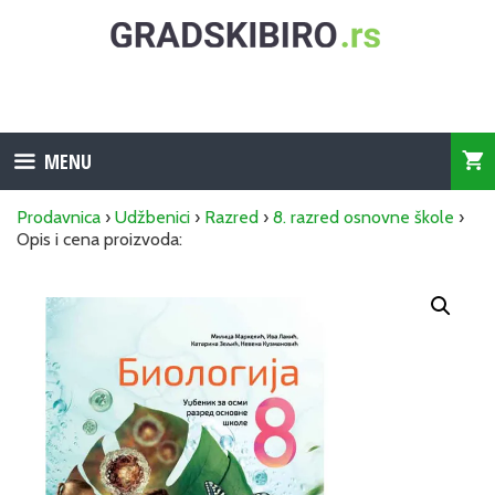
Skip
to
content
MENU
Prodavnica
›
Udžbenici
›
Razred
›
8. razred osnovne škole
›
Opis i cena proizvoda: