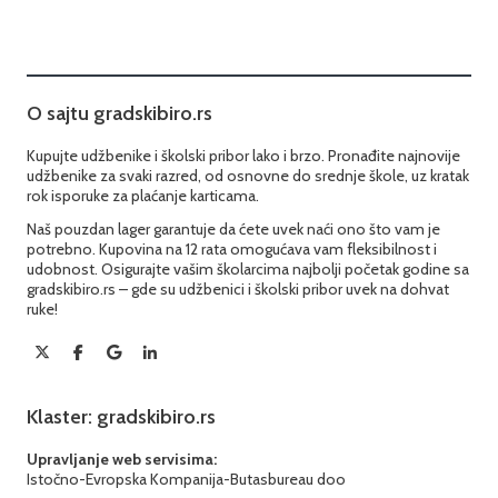
O sajtu gradskibiro.rs
Kupujte udžbenike i školski pribor lako i brzo. Pronađite najnovije
udžbenike za svaki razred, od osnovne do srednje škole, uz kratak
rok isporuke za plaćanje karticama.
Naš pouzdan lager garantuje da ćete uvek naći ono što vam je
potrebno. Kupovina na 12 rata omogućava vam fleksibilnost i
udobnost. Osigurajte vašim školarcima najbolji početak godine sa
gradskibiro.rs – gde su udžbenici i školski pribor uvek na dohvat
ruke!
Klaster: gradskibiro.rs
Upravljanje web servisima:
Istočno-Evropska Kompanija-Butasbureau doo