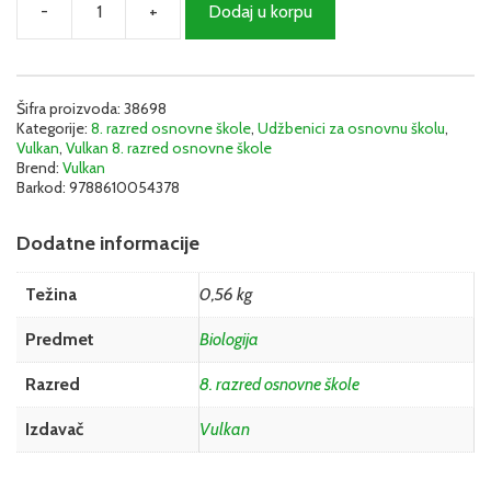
-
+
Dodaj u korpu
Biologija
8
-
Udžbenik
|
Šifra proizvoda:
38698
Kategorije:
8. razred osnovne škole
,
Udžbenici za osnovnu školu
,
Vulkan
Vulkan
,
Vulkan 8. razred osnovne škole
količina
Brend:
Vulkan
Barkod:
9788610054378
Dodatne informacije
Težina
0,56 kg
Predmet
Biologija
Razred
8. razred osnovne škole
Izdavač
Vulkan