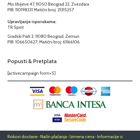
Mis Irbijeve 47, 11050 Beograd 22, Zvezdara
PIB: 110198331 Matični broj: 21315257
Upravljanje isporukama:
TR Spirit
Gradski Park 2, 11080 Beograd, Zemun
PIB: 106650627; Matični broj: 61166106
Popusti & Pretplata
[activecampaign form=5]
Rokovi dostave · Način plaćanja · Izmena cena · Informacije o