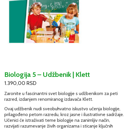
Biologija 5 – Udžbenik | Klett
1.390,00
RSD
Zaronite u fascinantni svet biologije s udžbenikom za peti
razred, izdanjem renomiranog izdavača Klett.
Ovaj udžbenik nudi sveobuhvatno iskustvo učenja biologije,
prilagođeno petom razredu, kroz jasne i ilustrativne sadržaje.
Učenici će istraživati teme biologije na zanimljiv način,
razvijati razumevanje živih organizama i sticanje ključnih