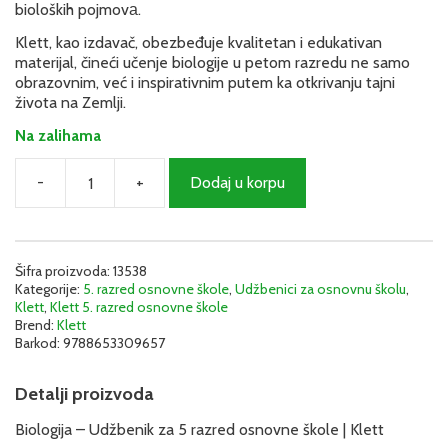
bioloških pojmovа.
Klett, kao izdavač, obezbeđuje kvalitetan i edukativan
materijal, čineći učenje biologije u petom razredu ne samo
obrazovnim, već i inspirativnim putem ka otkrivanju tajni
života na Zemlji.
Na zalihama
-
+
Dodaj u korpu
Biologija
5
-
Udžbenik
|
Šifra proizvoda:
13538
Kategorije:
5. razred osnovne škole
,
Udžbenici za osnovnu školu
,
Klett
Klett
,
Klett 5. razred osnovne škole
količina
Brend:
Klett
Barkod:
9788653309657
Detalji proizvoda
Biologija – Udžbenik za 5 razred osnovne škole | Klett