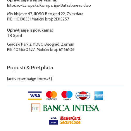
Upravljanje web servisima:
Istočno-Evropska Kompanija-Butasbureau doo
Mis Irbijeve 47, 11050 Beograd 22, Zvezdara
PIB: 110198331 Matični broj: 21315257
Upravljanje isporukama:
TR Spirit
Gradski Park 2, 11080 Beograd, Zemun
PIB: 106650627; Matični broj: 61166106
Popusti & Pretplata
[activecampaign form=5]