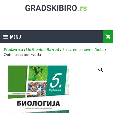
Skip
to
content
MENU
Prodavnica
›
Udžbenici
›
Razred
›
5. razred osnovne škole
›
Opis i cena proizvoda: