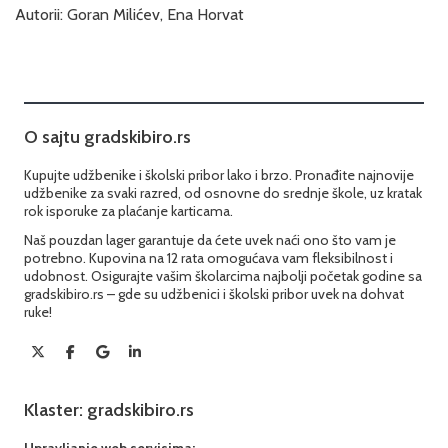
Autorii: Goran Milićev, Ena Horvat
O sajtu gradskibiro.rs
Kupujte udžbenike i školski pribor lako i brzo. Pronađite najnovije
udžbenike za svaki razred, od osnovne do srednje škole, uz kratak
rok isporuke za plaćanje karticama.
Naš pouzdan lager garantuje da ćete uvek naći ono što vam je
potrebno. Kupovina na 12 rata omogućava vam fleksibilnost i
udobnost. Osigurajte vašim školarcima najbolji početak godine sa
gradskibiro.rs – gde su udžbenici i školski pribor uvek na dohvat
ruke!
Klaster: gradskibiro.rs