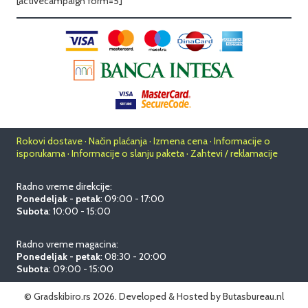
[activecampaign form=5]
Rokovi dostave · Način plaćanja · Izmena cena · Informacije o
isporukama · Informacije o slanju paketa · Zahtevi / reklamacije
Radno vreme direkcije:
Ponedeljak - petak
: 09:00 - 17:00
Subota
: 10:00 - 15:00
Radno vreme magacina:
Ponedeljak - petak
: 08:30 - 20:00
Subota
: 09:00 - 15:00
© Gradskibiro.rs 2026.
Developed & Hosted by
Butasbureau.nl