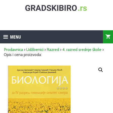
Skip
to
content
MENU
Prodavnica
›
Udžbenici
›
Razred
›
4. razred srednje škole
›
Opis i cena proizvoda: