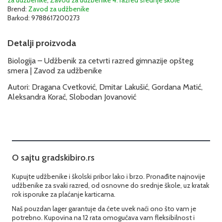
za udžbenike
,
Zavod za udžbenike 4. razred srednje škole
Brend:
Zavod za udžbenike
Barkod:
9788617200273
Detalji proizvoda
Biologija – Udžbenik za cetvrti razred gimnazije opšteg
smera | Zavod za udžbenike
Autori: Dragana Cvetković, Dmitar Lakušić, Gordana Matić,
Aleksandra Korać, Slobodan Jovanović
O sajtu gradskibiro.rs
Kupujte udžbenike i školski pribor lako i brzo. Pronađite najnovije
udžbenike za svaki razred, od osnovne do srednje škole, uz kratak
rok isporuke za plaćanje karticama.
Naš pouzdan lager garantuje da ćete uvek naći ono što vam je
potrebno. Kupovina na 12 rata omogućava vam fleksibilnost i