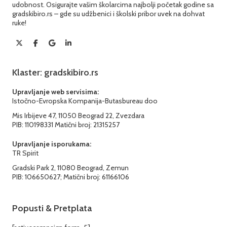
udobnost. Osigurajte vašim školarcima najbolji početak godine sa
gradskibiro.rs – gde su udžbenici i školski pribor uvek na dohvat
ruke!
Klaster: gradskibiro.rs
Upravljanje web servisima:
Istočno-Evropska Kompanija-Butasbureau doo
Mis Irbijeve 47, 11050 Beograd 22, Zvezdara
PIB: 110198331 Matični broj: 21315257
Upravljanje isporukama:
TR Spirit
Gradski Park 2, 11080 Beograd, Zemun
PIB: 106650627; Matični broj: 61166106
Popusti & Pretplata