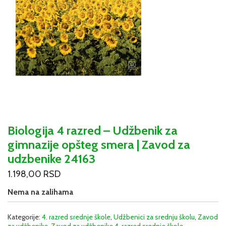
Biologija 4 razred – Udžbenik za
gimnazije opšteg smera | Zavod za
udzbenike 24163
1.198,00
RSD
Nema na zalihama
Kategorije:
4. razred srednje škole
,
Udžbenici za srednju školu
,
Zavod