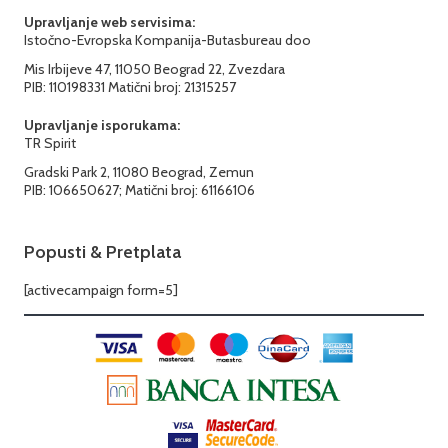
Upravljanje web servisima:
Istočno-Evropska Kompanija-Butasbureau doo
Mis Irbijeve 47, 11050 Beograd 22, Zvezdara
PIB: 110198331 Matični broj: 21315257
Upravljanje isporukama:
TR Spirit
Gradski Park 2, 11080 Beograd, Zemun
PIB: 106650627; Matični broj: 61166106
Popusti & Pretplata
[activecampaign form=5]