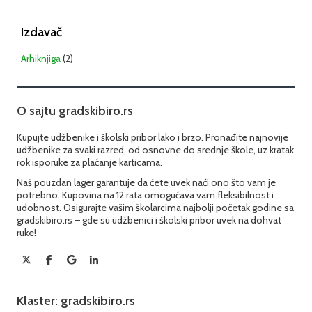
Izdavač
Arhiknjiga
(2)
O sajtu gradskibiro.rs
Kupujte udžbenike i školski pribor lako i brzo. Pronađite najnovije
udžbenike za svaki razred, od osnovne do srednje škole, uz kratak
rok isporuke za plaćanje karticama.
Naš pouzdan lager garantuje da ćete uvek naći ono što vam je
potrebno. Kupovina na 12 rata omogućava vam fleksibilnost i
udobnost. Osigurajte vašim školarcima najbolji početak godine sa
gradskibiro.rs – gde su udžbenici i školski pribor uvek na dohvat
ruke!
Klaster: gradskibiro.rs