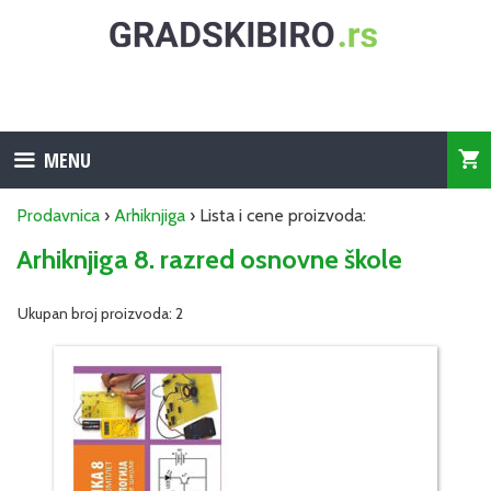
Skip
to
content
MENU
Prodavnica
›
Arhiknjiga
› Lista i cene proizvoda:
Arhiknjiga 8. razred osnovne škole
Ukupan broj proizvoda: 2