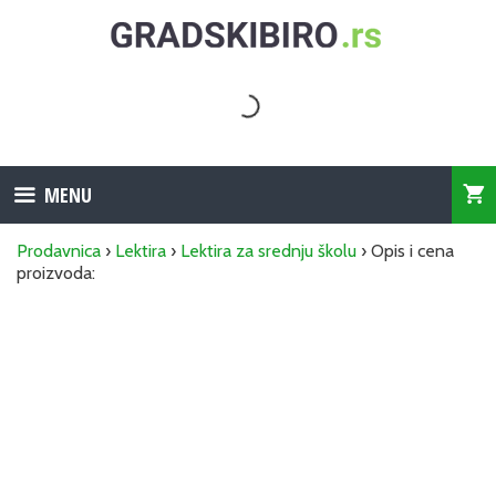
Skip
to
content
MENU
Prodavnica
›
Lektira
›
Lektira za srednju školu
› Opis i cena
proizvoda: