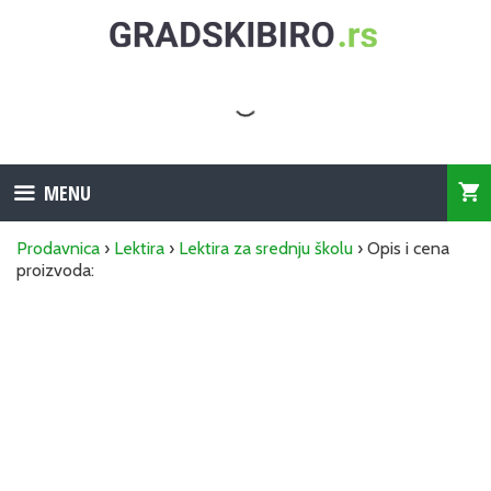
Skip
to
content
MENU
Prodavnica
›
Lektira
›
Lektira za srednju školu
› Opis i cena
proizvoda: