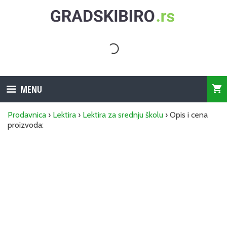
Skip
to
content
MENU
Prodavnica
›
Lektira
›
Lektira za srednju školu
› Opis i cena
proizvoda: