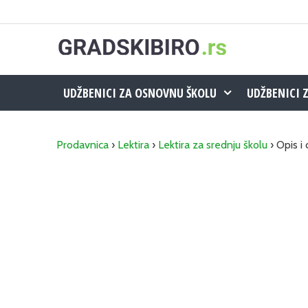
Skip
to
content
UDŽBENICI ZA OSNOVNU ŠKOLU
UDŽBENICI 
Prodavnica
›
Lektira
›
Lektira za srednju školu
› Opis i