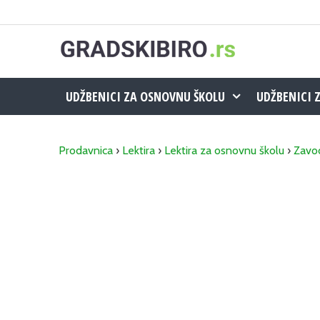
Skip
to
content
UDŽBENICI ZA OSNOVNU ŠKOLU
UDŽBENICI 
Prodavnica
›
Lektira
›
Lektira za osnovnu školu
›
Zavo