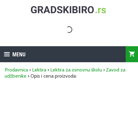
Skip
to
content
MENU
Prodavnica
›
Lektira
›
Lektira za osnovnu školu
›
Zavod za
udžbenike
› Opis i cena proizvoda: