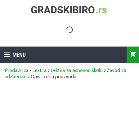
Skip
to
content
MENU
Prodavnica
›
Lektira
›
Lektira za osnovnu školu
›
Zavod za
udžbenike
› Opis i cena proizvoda: