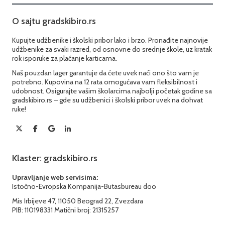
O sajtu gradskibiro.rs
Kupujte udžbenike i školski pribor lako i brzo. Pronađite najnovije
udžbenike za svaki razred, od osnovne do srednje škole, uz kratak
rok isporuke za plaćanje karticama.
Naš pouzdan lager garantuje da ćete uvek naći ono što vam je
potrebno. Kupovina na 12 rata omogućava vam fleksibilnost i
udobnost. Osigurajte vašim školarcima najbolji početak godine sa
gradskibiro.rs – gde su udžbenici i školski pribor uvek na dohvat
ruke!
Klaster: gradskibiro.rs
Upravljanje web servisima:
Istočno-Evropska Kompanija-Butasbureau doo
Mis Irbijeve 47, 11050 Beograd 22, Zvezdara
PIB: 110198331 Matični broj: 21315257