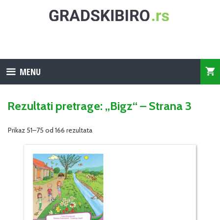
Skip
to
content
MENU
Rezultati pretrage: „Bigz“ – Strana 3
Prikaz 51–75 od 166 rezultata