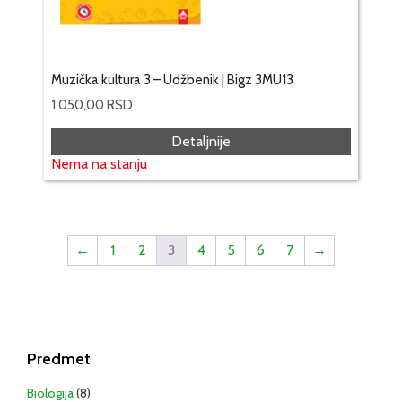
Muzička kultura 3 – Udžbenik | Bigz 3MU13
1.050,00
RSD
Detaljnije
Nema na stanju
←
1
2
3
4
5
6
7
→
Predmet
Biologija
(8)