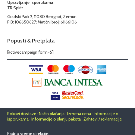
Upravljanje isporukama:
TR Spirit
Gradski Park 2, 11080 Beograd, Zemun
PIB: 106650627; Matični broj: 61166106
Popusti & Pretplata
[activecampaign form=5]
Rokovi dostave · Način plaćanja · Izmena cena · Informacije o
isporukama · Informacije o slanju paketa · Zahtevi / reklamacije
Radno vreme direkcije: